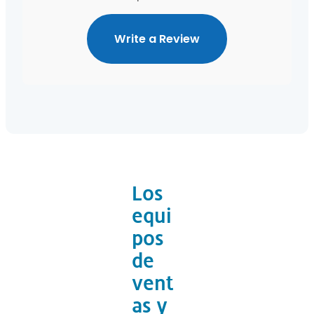
Write a Review
Los
equi
pos
de
vent
as y