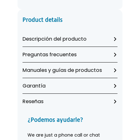
t
a
Product details
l
W
a
Descripción del producto
t
e
Preguntas frecuentes
r
M
Manuales y guías de productos
i
c
Garantía
r
o
Reseñas
b
i
o
¿Podemos ayudarle?
l
o
We are just a phone call or chat
g