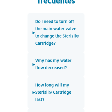
frecuentes
Do I need to turn off
the main water valve
▸
to change the Sterisil®
Cartridge?
Why has my water
▸
flow decreased?
How long will my
▸
Sterisil® Cartridge
last?