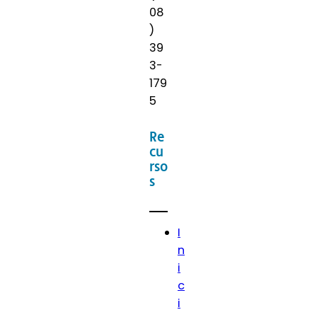
08
)
39
3-
179
5
Re
cu
rso
s
I
n
i
c
i