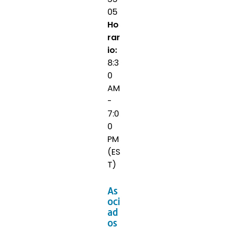
05
Ho
rar
io:
8:3
0
AM
-
7:0
0
PM
(ES
T)
As
oci
ad
os