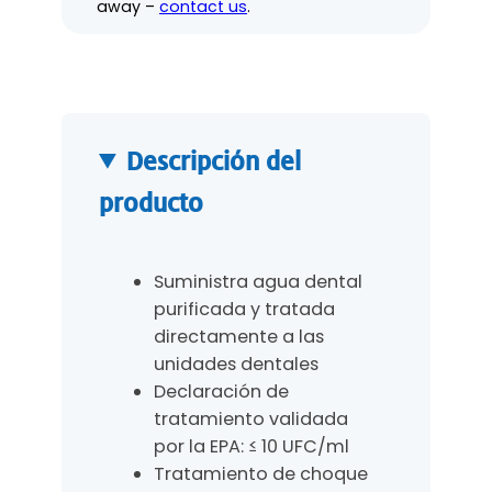
away –
contact us
.
i
c
a
l
-
C
Descripción del
a
producto
n
t
i
Suministra agua dental
d
purificada y tratada
a
directamente a las
d
unidades dentales
d
Declaración de
e
tratamiento validada
c
por la EPA: ≤ 10 UFC/ml
a
Tratamiento de choque
r