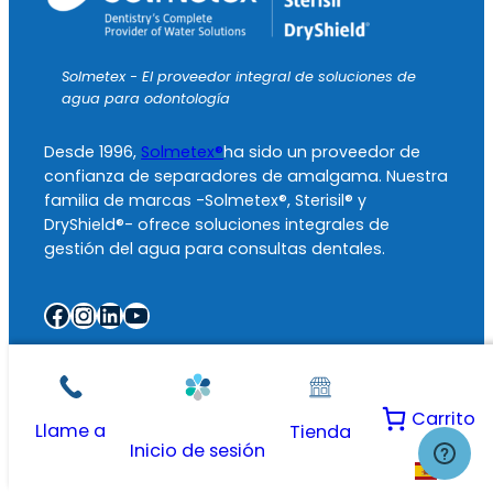
Solmetex - El proveedor integral de soluciones de
agua para odontología
Desde 1996,
Solmetex®
ha sido un proveedor de
confianza de separadores de amalgama. Nuestra
familia de marcas -Solmetex®, Sterisil® y
DryShield®- ofrece soluciones integrales de
gestión del agua para consultas dentales.
Facebook
Instagram
LinkedIn
YouTube
Atención al
Asistencia en
Acerca de
cliente
ventas
Solmetex
Carrito
Teléfono: (800)
Teléfono: (877)
Acerca de
Llame a
Tienda
216-5505
207-1551
Inicio de sesión
Contacte con
ES
nosotros
8:30-7:00 (EST)
Fax: (508) 393-