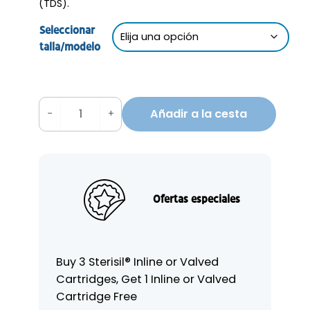
(TDS).
Seleccionar
talla/modelo
Añadir a la cesta
−
+
S
t
e
r
i
Ofertas especiales
s
i
l
®
Buy 3 Sterisil® Inline or Valved
D
Cartridges, Get 1 Inline or Valved
e
Cartridge Free
n