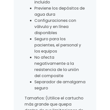
incluido
t
Previene los depósitos de
u
agua dura
c
h
Configuraciones con
o
válvula y en línea
s
disponibles
e
Seguro para los
n
pacientes, el personal y
l
los equipos
í
No afecta
n
negativamente a la
e
resistencia de la unión
a
del composite
Separador de amalgama
seguro
Tamaños: (Utilice el cartucho
más grande que quepa