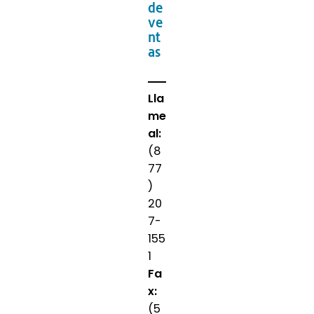
de
ve
nt
as
Lla
me
al:
(8
77
)
20
7-
155
1
Fa
x:
(5