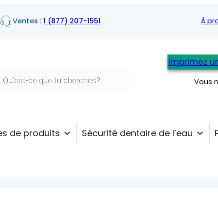
Ventes :
1 (877) 207-1551
À pr
Imprimez un
rche
Vous 
its
s de produits
Sécurité dentaire de l’eau