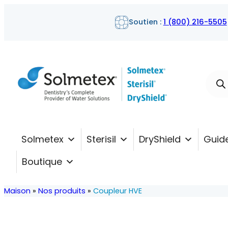
Soutien :
1 (800) 216-5505
Reche
de
produ
Solmetex
Sterisil
DryShield
Guide
Boutique
Maison
»
Nos produits
»
Coupleur HVE