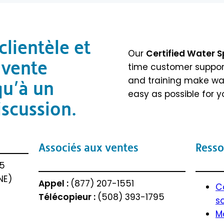
clientèle et
Our
Certified Water S
 vente
time customer support
and training make wat
qu’à un
easy as possible for y
iscussion.
Associés aux ventes
Resso
05
NE)
Appel :
(877) 207-1551
C
Télécopieur :
(508) 393-1795
s
M