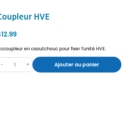
Coupleur HVE
$
12.99
ccoupleur en caoutchouc pour fixer l’unité HVE.
Ajouter au panier
−
+
Q